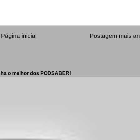
Página inicial
Postagem mais an
enha o melhor dos PODSABER!