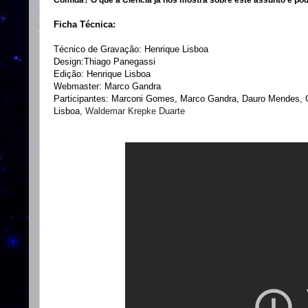
Comida? O que a Ciência já nos mostra sobre este assunto e po
Ficha Técnica:
Técnico de Gravação: Henrique Lisboa
Design:Thiago Panegassi
Edição: Henrique Lisboa
Webmaster: Marco Gandra
Participantes: Marconi Gomes, Marco Gandra, Dauro Mendes, G
Lisboa
,
Waldemar Krepke Duarte