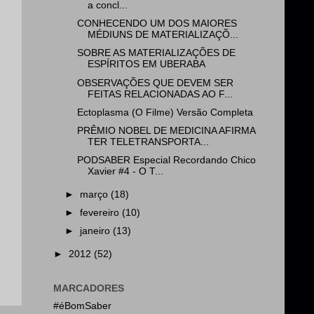
a concl...
CONHECENDO UM DOS MAIORES
MÉDIUNS DE MATERIALIZAÇÕ...
SOBRE AS MATERIALIZAÇÕES DE
ESPÍRITOS EM UBERABA
OBSERVAÇÕES QUE DEVEM SER
FEITAS RELACIONADAS AO F...
Ectoplasma (O Filme) Versão Completa
PRÊMIO NOBEL DE MEDICINA AFIRMA
TER TELETRANSPORTA...
PODSABER Especial Recordando Chico
Xavier #4 - O T...
►
março
(18)
►
fevereiro
(10)
►
janeiro
(13)
►
2012
(52)
MARCADORES
#éBomSaber