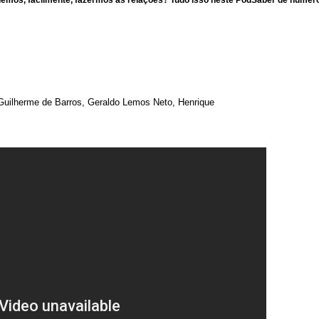
demos, facilmente, fazermos as relações? Tudo isso neste PodSaber de número
uilherme de Barros, Geraldo Lemos Neto, Henrique