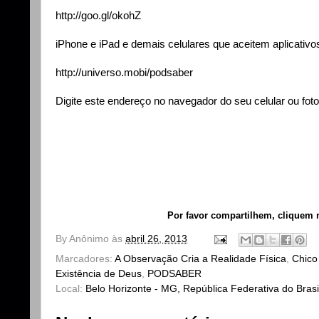
http://goo.gl/okohZ
iPhone e iPad e demais celulares que aceitem aplicativos
http://universo.mobi/podsaber
Digite este endereço no navegador do seu celular ou foto
Por favor compartilhem, cliquem n
By
Anônimo
às
abril 26, 2013
Marcadores:
A Observação Cria a Realidade Física
,
Chico
Existência de Deus
,
PODSABER
Local:
Belo Horizonte - MG, República Federativa do Brasi