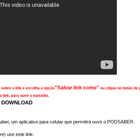
"Salvar link como"
 sobre o link e escolha a opção
ou clique no botão de p
 link, para ouvir o episódio.
DOWNLOAD
 Saber, um aplicativo para celular que permitirá ouvir o PODSABER.
e) use este link: