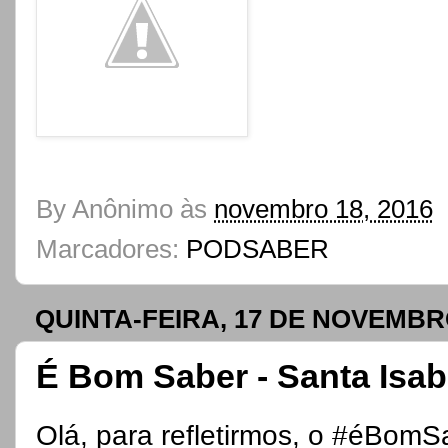
By
Anônimo
às
novembro 18, 2016
Marcadores:
PODSABER
QUINTA-FEIRA, 17 DE NOVEMBR
É Bom Saber - Santa Isab
Olá, para refletirmos, o #éBomS