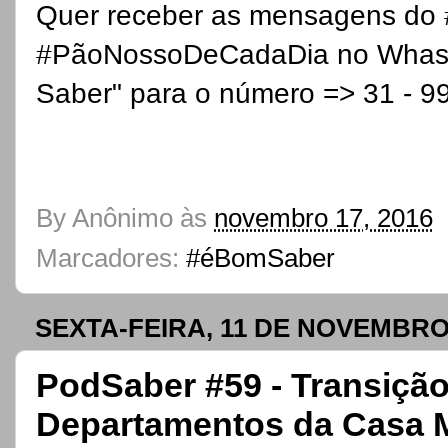
Quer receber as mensagens do
#PãoNossoDeCadaDia no WhastA
Saber" para o número => 31 - 
By
Anônimo
às
novembro 17, 2016
Marcadores:
#éBomSaber
SEXTA-FEIRA, 11 DE NOVEMBRO
PodSaber #59 - Transição
Departamentos da Casa Me