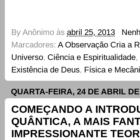
By
Anônimo
às
abril 25, 2013
Nenh
Marcadores:
A Observação Cria a R
Universo
,
Ciência e Espiritualidade
,
Existência de Deus
,
Física e Mecân
QUARTA-FEIRA, 24 DE ABRIL DE
COMEÇANDO A INTRODU
QUÂNTICA, A MAIS FAN
IMPRESSIONANTE TEORI