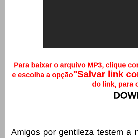
Para baixar o arquivo MP3, clique co
"Salvar link 
e escolha a opção
do link, para 
DOW
Amigos por gentileza testem a n