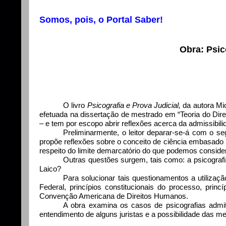
Somos, pois, o Portal Saber!
Obra: Psic
O livro
Psicografia e Prova Judicial,
da autora Mi
efetuada na dissertação de mestrado em “Teoria do Direi
– e tem por escopo abrir reflexões acerca da admissib
Preliminarmente, o leitor deparar-se-á com o s
propõe reflexões sobre o conceito de ciência embasado no
respeito do limite demarcatório do que podemos consider
Outras questões surgem, tais como: a psicografi
Laico?
Para solucionar tais questionamentos a utilizaçã
Federal, princípios constitucionais do processo, princí
Convenção Americana de Direitos Humanos.
A obra examina os casos de psicografias admit
entendimento de alguns juristas e a possibilidade das 