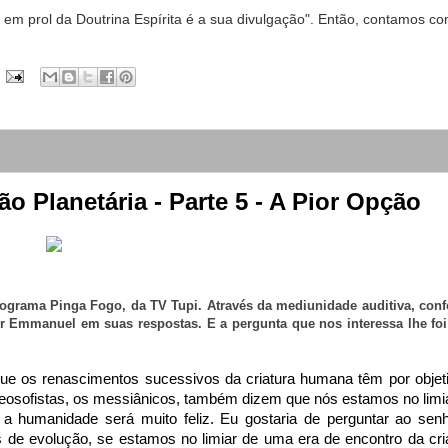
 prol da Doutrina Espírita é a sua divulgação". Então, contamos c
o Planetária - Parte 5 - A Pior Opção
rograma Pinga Fogo, da TV Tupi. Através da mediunidade auditiva, con
or Emmanuel em suas respostas. E a pergunta que nos interessa lhe foi 
que os renascimentos sucessivos da criatura humana têm por objet
 teosofistas, os messiânicos, também dizem que nós estamos no limi
 a humanidade será muito feliz. Eu gostaria de perguntar ao sen
de evolução, se estamos no limiar de uma era de encontro da cri