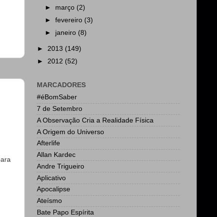
►
março
(2)
►
fevereiro
(3)
►
janeiro
(8)
►
2013
(149)
►
2012
(52)
MARCADORES
#éBomSaber
7 de Setembro
A Observação Cria a Realidade Física
A Origem do Universo
Afterlife
Allan Kardec
para
Andre Trigueiro
Aplicativo
Apocalipse
Ateísmo
Bate Papo Espírita