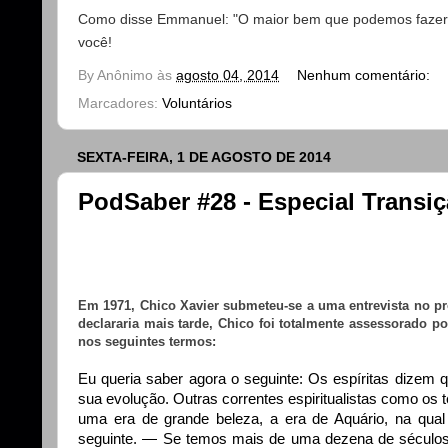
Como disse Emmanuel: "O maior bem que podemos fazer em
você!
By
Anônimo
às
agosto 04, 2014
Nenhum comentário:
Marcadores:
Voluntários
SEXTA-FEIRA, 1 DE AGOSTO DE 2014
PodSaber #28 - Especial Transiçã
Em 1971, Chico Xavier submeteu-se a uma entrevista no p
declararia mais tarde, Chico foi totalmente assessorado p
nos seguintes termos:
Eu queria saber agora o seguinte: Os espíritas dizem 
sua evolução. Outras correntes espiritualistas como os
uma era de grande beleza, a era de Aquário, na qual
seguinte. — Se temos mais de uma dezena de séculos 