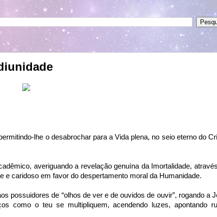
ediunidade
ermitindo-lhe o desabrochar para a Vida plena, no seio eterno do Cr
cadêmico, averiguando a revelação genuína da Imortalidade, atravé
orte e caridoso em favor do despertamento moral da Human
idade.
os possuidores de “olhos de ver e de ouvidos de ouvir”, rogando a 
rços como o teu se multipliquem, acendendo luzes, apontando 