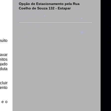
Opção de Estacionamento pela Rua
Coelho de Souza 132 - Estapar
uito
avar
eitos
egado
duta
cluir
ento
 e o