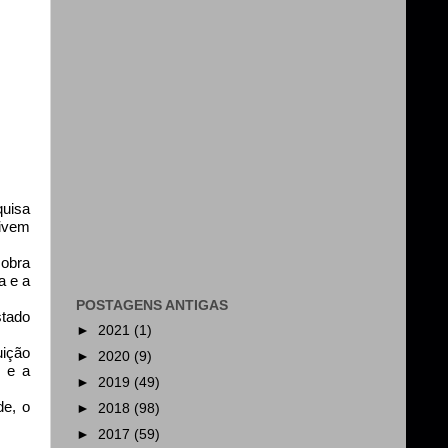
quisa
nivem
 obra
a e a
POSTAGENS ANTIGAS
stado
►
2021
(1)
uição
►
2020
(9)
s e a
►
2019
(49)
de, o
►
2018
(98)
►
2017
(59)