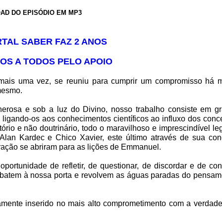
AD DO EPISÓDIO EM MP3
TAL SABER FAZ 2 ANOS
S A TODOS PELO APOIO
 mais uma vez, se reuniu para cumprir um compromisso há m
 mesmo.
enerosa e sob a luz do Divino, nosso trabalho consiste em gr
 ligando-os aos conhecimentos científicos ao influxo dos conc
rutório e não doutrinário, todo o maravilhoso e imprescindível l
Alan Kardec e Chico Xavier, este último através de sua con
coração se abriram para as lições de Emmanuel.
ortunidade de refletir, de questionar, de discordar e de con
o batem à nossa porta e revolvem as águas paradas do pensam
damente inserido no mais alto comprometimento com a verdade