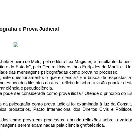
ografia e Prova Judicial
chele Ribeiro de Melo
,
pela editora Lex Magister
,
é resultante da pes
to e do Estado”, pelo Centro Universitário Eurípides de Marília – U
ilidade das mensagens psicografadas como prova no processo.
eguinte questionamento: o que é ciência? Em busca de respostas a
 estudo dos filósofos da área, refletindo sobre a visão popular dest
ar ciência e pseudociência.
a pode ser considerada como prova ilícita? Ofende o princípio do E
o da psicografia como prova judicial foi examinada à luz da Constit
pios probatórios, Pacto Internacional dos Direitos Civis e Político
idas como prova em processos, abrindo reflexões sobre a valida
mensagens serem examinadas pela ciência grafotécnica.