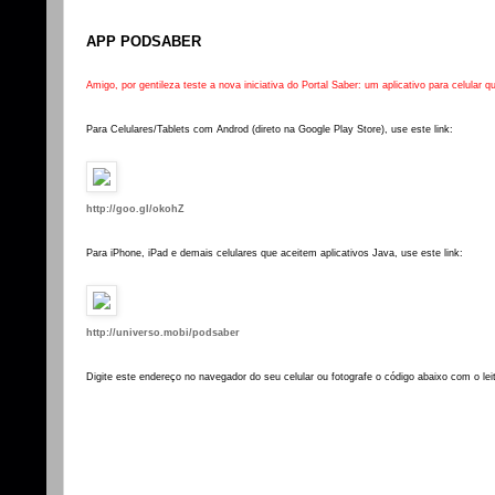
APP PODSABER
Amigo, por gentileza teste a nova iniciativa do Portal Saber: um aplicativo para celular
Para Celulares/Tablets com Androd (direto na Google Play Store), use este link:
http://goo.gl/okohZ
Para iPhone, iPad e demais celulares que aceitem aplicativos Java, use este link:
http://universo.mobi/podsaber
Digite este endereço no navegador do seu celular ou fotografe o código abaixo com o leit