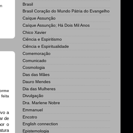
Brasil
om
Brasil Coração do Mundo Pátria do Evangelho
Caíque Assunção
Caíque Assunção; Há Dois Mil Anos
Chico Xavier
Ciência e Espiritismo
Ciência e Espiritualidade
Comemoração
Comunicado
Cosmologia
Das das Mães
Dauro Mendes
Dia das Mulheres
forme
Divulgação
feita
Dra. Marlene Nobre
Emmanuel
ivo a
Encotro
ar de
English connection
hor o
atura
Epistemologia