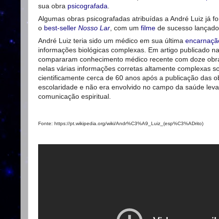
sua obra
psicografada
.
Algumas obras psicografadas atribuídas a André Luiz já f
o
best-seller
Nosso Lar
, com um
filme
de sucesso lançado
André Luiz teria sido um médico em sua última
encarnaçã
informações biológicas complexas. Em artigo publicado n
compararam conhecimento médico recente com doze obras p
nelas várias informações corretas altamente complexas sob
cientificamente cerca de 60 anos após a publicação das o
escolaridade e não era envolvido no campo da saúde leva
comunicação espiritual.
Fonte: https://pt.wikipedia.org/wiki/Andr%C3%A9_Luiz_(esp%C3%ADrito)