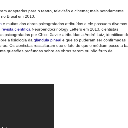
oram adaptadas para o teatro, televisão e cinema; mais notoriamente
 no Brasil em 2010.
o
e muitas das obras psicografadas atribuídas a ele possuem diversas
a
revista científica
Neuroendocrinology Letters em 2013, cientistas
sicografadas por Chico Xavier atribuídas a André Luiz, identificand
re a fisiologia da
glândula pineal
e que só puderam ser confirmadas
bras. Os cientistas ressaltaram que o fato de que o médium possuía b
nta questões profundas sobre as obras serem ou não fruto de