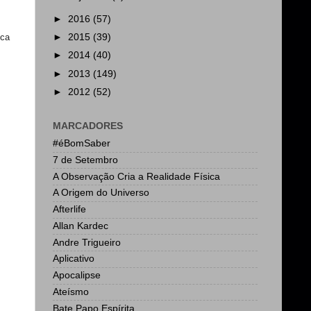
►
2016
(57)
sca
►
2015
(39)
►
2014
(40)
►
2013
(149)
►
2012
(52)
MARCADORES
#éBomSaber
7 de Setembro
A Observação Cria a Realidade Física
A Origem do Universo
Afterlife
Allan Kardec
Andre Trigueiro
Aplicativo
Apocalipse
Ateísmo
Bate Papo Espírita