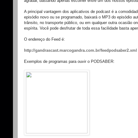
agradar, bastando apenas escolher entre um dos nossos episód
A principal vantagem dos aplicativos de podcast é a comodida
episódio novo ou se programado, baixará o MP3 do episódio aut
trânsito, no transporte público, ou em qualquer outra ocasião 
espírita. Você pode desfrutar de toda essa facilidade basta ap
O endereço do Feed é:
http://gandrascast.marcogandra.com.br/feedpodsaber2.xml
Exemplos de programas para ouvir o PODSABER: