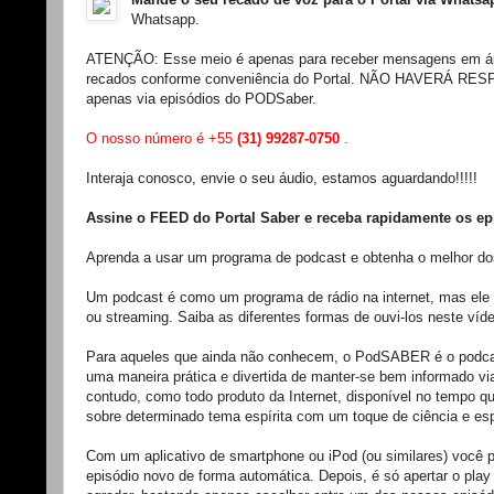
Whatsapp.
ATENÇÃO: Esse meio é apenas para receber mensagens em áudio
recados conforme conveniência do Portal. NÃO HAVERÁ 
apenas via episódios do PODSaber.
O nosso número é +55
(31) 99287-0750
.
Interaja conosco, envie o seu áudio, estamos aguardando!!!!!
Assine o FEED do Portal Saber e receba rapidamente os ep
Aprenda a usar um programa de podcast e obtenha o melhor
Um podcast é como um programa de rádio na internet, mas ele p
ou streaming. Saiba as diferentes formas de ouvi-los neste ví
Para aqueles que ainda não conhecem, o PodSABER é o podcast
uma maneira prática e divertida de manter-se bem informado v
contudo, como todo produto da Internet, disponível no tempo q
sobre determinado tema espírita com um toque de ciência e esp
Com um aplicativo de smartphone ou iPod (ou similares) você
episódio novo de forma automática. Depois, é só apertar o pla