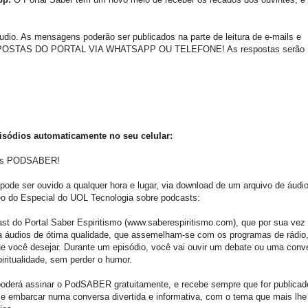
. As mensagens poderão ser publicados na parte de leitura de e-mails e
RESPOSTAS DO PORTAL VIA WHATSAPP OU TELEFONE! As respostas serão
isódios automaticamente no seu celular:
 dos PODSABER!
ode ser ouvido a qualquer hora e lugar, via download de um arquivo de áudi
deo do Especial do UOL Tecnologia sobre podcasts:
 do Portal Saber Espiritismo (www.saberespiritismo.com), que por sua vez
ia áudios de ótima qualidade, que assemelham-se com os programas de rádio
ue você desejar. Durante um episódio, você vai ouvir um debate ou uma conv
iritualidade, sem perder o humor.
 poderá assinar o PodSABER gratuitamente, e recebe sempre que for publica
y e embarcar numa conversa divertida e informativa, com o tema que mais lhe