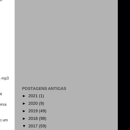
o mp3
POSTAGENS ANTIGAS
 é
►
2021
(1)
,
►
2020
(9)
ersa
►
2019
(49)
►
2018
(98)
do um
▼
2017
(59)