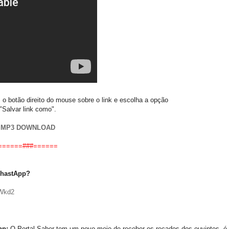
 o botão direito do mouse sobre o link e escolha a opção
"Salvar link como".
MP3 DOWNLOAD
======###
======
hastApp?
6Wkd2
app:
O Portal Saber tem um novo meio de receber os recados dos ouvintes, é