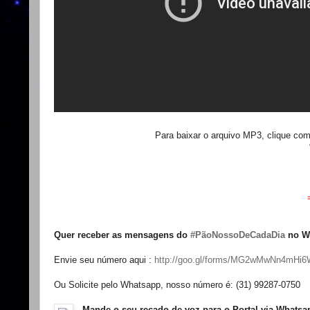
Para baixar o arquivo MP3, clique com
Quer receber as mensagens do
‪
#‎PãoNossoDeCadaDia‬
no W
Envie seu número aqui :
http://goo.gl/forms/MG2wMwNn4mHi
Ou Solicite pelo Whatsapp, nosso número é: (31) 99287-0750
Mande o seu recado de voz para o Portal via Whats