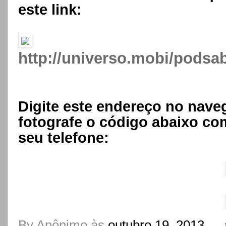
este link:
http://universo.mobi/podsa
Digite este endereço no nave
fotografe o código abaixo com
seu telefone:
By
Anônimo
às
outubro 19, 2013