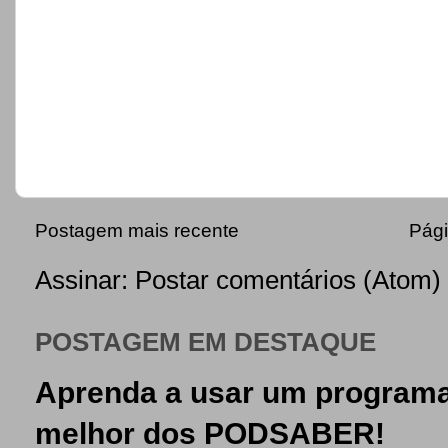
Postagem mais recente
Pági
Assinar:
Postar comentários (Atom)
POSTAGEM EM DESTAQUE
Aprenda a usar um programa
melhor dos PODSABER!