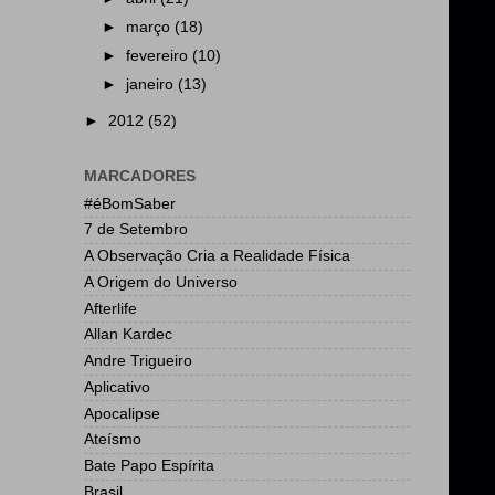
►
março
(18)
►
fevereiro
(10)
►
janeiro
(13)
►
2012
(52)
MARCADORES
#éBomSaber
7 de Setembro
A Observação Cria a Realidade Física
A Origem do Universo
Afterlife
Allan Kardec
Andre Trigueiro
Aplicativo
Apocalipse
Ateísmo
Bate Papo Espírita
Brasil