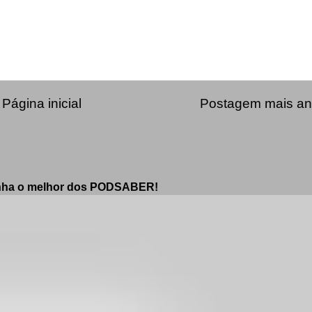
Página inicial
Postagem mais an
enha o melhor dos PODSABER!