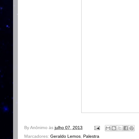
By
Anônimo
às
julho 07, 2013
Marcadores:
Geraldo Lemos
,
Palestra