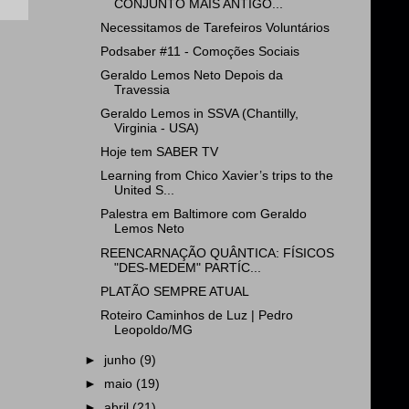
CONJUNTO MAIS ANTIGO...
Necessitamos de Tarefeiros Voluntários
Podsaber #11 - Comoções Sociais
Geraldo Lemos Neto Depois da
Travessia
Geraldo Lemos in SSVA (Chantilly,
Virginia - USA)
Hoje tem SABER TV
Learning from Chico Xavier’s trips to the
United S...
Palestra em Baltimore com Geraldo
Lemos Neto
REENCARNAÇÃO QUÂNTICA: FÍSICOS
"DES-MEDEM" PARTÍC...
PLATÃO SEMPRE ATUAL
Roteiro Caminhos de Luz | Pedro
Leopoldo/MG
►
junho
(9)
►
maio
(19)
►
abril
(21)