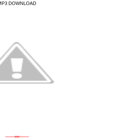
MP3 DOWNLOAD
======###======