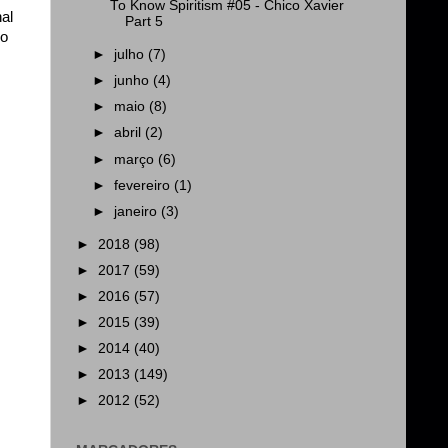
To Know Spiritism #05 - Chico Xavier
al
Part 5
so
►
julho
(7)
►
junho
(4)
►
maio
(8)
►
abril
(2)
►
março
(6)
►
fevereiro
(1)
►
janeiro
(3)
►
2018
(98)
►
2017
(59)
►
2016
(57)
►
2015
(39)
►
2014
(40)
►
2013
(149)
►
2012
(52)