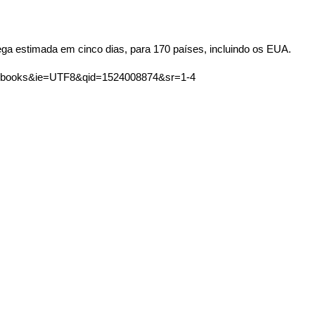
ega estimada em cinco dias, para 170 países, incluindo os EUA.
s=books&ie=UTF8&qid=1524008874&sr=1-4