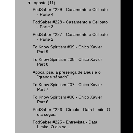
▼
agosto
(11)
PodSaber #229 - Casamento e Celibato
- Parte 4
PodSaber #228 - Casamento e Celibato
- Parte 3
PodSaber #227 - Casamento e Celibato
- Parte 2
To Know Spiritism #09 - Chico Xavier
Part 9
To Know Spiritism #08 - Chico Xavier
Part 8
Apocalipse, a presença de Deus e o
"grande sábado"...
To Know Spiritism #07 - Chico Xavier
Part 7
To Know Spiritism #06 - Chico Xavier
Part 6
PodSaber #226 - Círculo - Data Limite: O
dia segui...
PodSaber #225 - Entrevista - Data
Limite: O dia se...