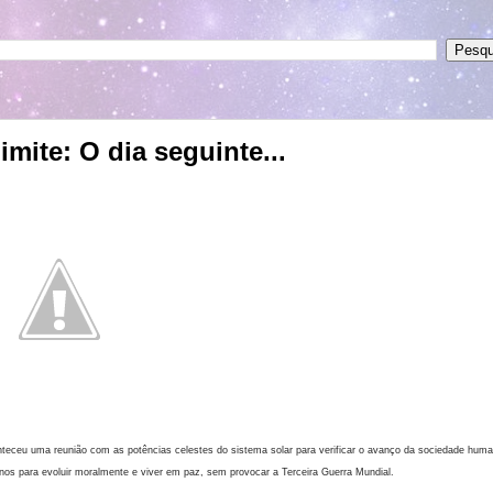
imite: O dia seguinte...
teceu uma reunião com as potências celestes do sistema solar para verificar o avanço da sociedade hum
os para evoluir moralmente e viver e
m paz, sem provocar a Terceira Guerra Mundial.