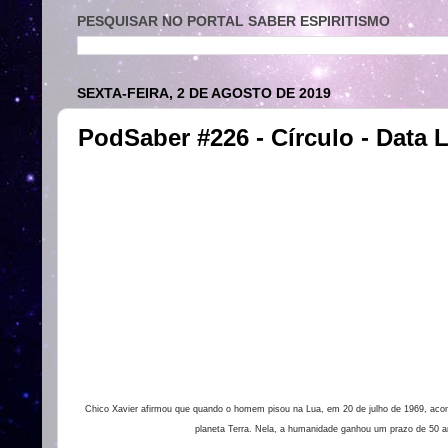
PESQUISAR NO PORTAL SABER ESPIRITISMO
SEXTA-FEIRA, 2 DE AGOSTO DE 2019
PodSaber #226 - Círculo - Data L
Chico Xavier afirmou que quando o homem pisou na Lua, em 20 de julho de 1969, acon
planeta Terra. Nela, a humanidade ganhou um prazo de 50 an