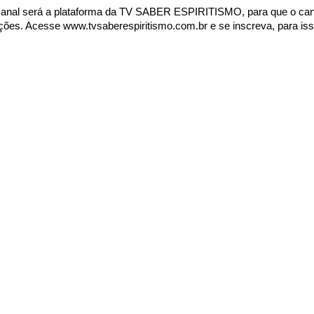
canal será a plataforma da TV SABER ESPIRITISMO, para que o can
rições. Acesse
www.tvsaberespiritismo.com.br
e se inscreva, para is