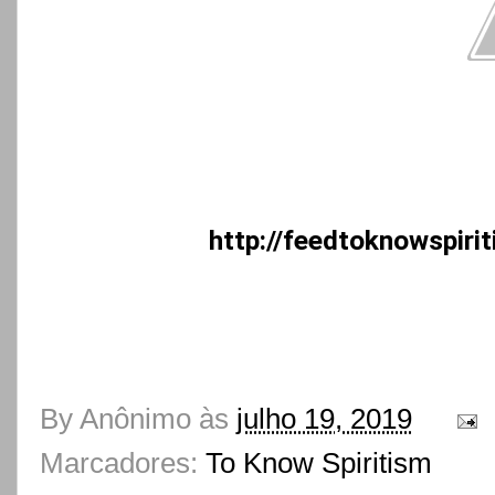
http://feedtoknowspiri
By
Anônimo
às
julho 19, 2019
Marcadores:
To Know Spiritism