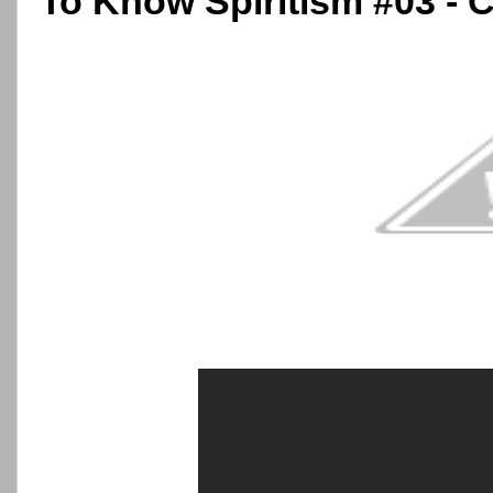
To Know Spiritism #03 - C