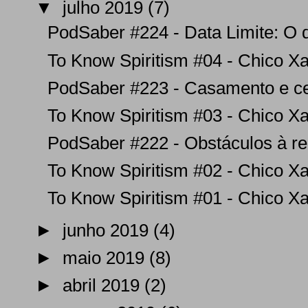
▼
julho 2019
(7)
PodSaber #224 - Data Limite: O di
To Know Spiritism #04 - Chico Xa
PodSaber #223 - Casamento e cel
To Know Spiritism #03 - Chico Xa
PodSaber #222 - Obstáculos à rep
To Know Spiritism #02 - Chico Xa
To Know Spiritism #01 - Chico Xa
►
junho 2019
(4)
►
maio 2019
(8)
►
abril 2019
(2)