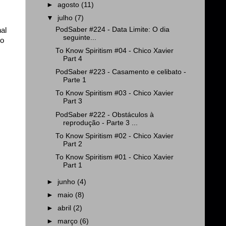
►
agosto
(11)
▼
julho
(7)
PodSaber #224 - Data Limite: O dia
al
seguinte...
so
To Know Spiritism #04 - Chico Xavier
Part 4
PodSaber #223 - Casamento e celibato -
Parte 1
To Know Spiritism #03 - Chico Xavier
Part 3
PodSaber #222 - Obstáculos à
reprodução - Parte 3 ...
To Know Spiritism #02 - Chico Xavier
Part 2
To Know Spiritism #01 - Chico Xavier
Part 1
►
junho
(4)
►
maio
(8)
►
abril
(2)
►
março
(6)