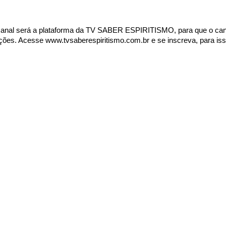
canal será a plataforma da TV SABER ESPIRITISMO, para que o can
rições. Acesse
www.tvsaberespiritismo.com.br
e se inscreva, para is