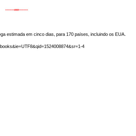
======###======
ega estimada em cinco dias, para 170 países, incluindo os EUA.
s=books&ie=UTF8&qid=1524008874&sr=1-4