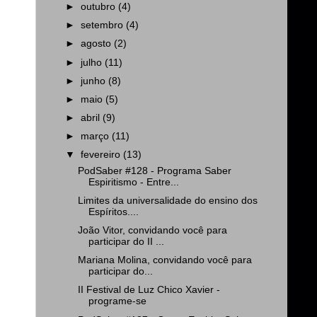
►
outubro
(4)
►
setembro
(4)
►
agosto
(2)
►
julho
(11)
►
junho
(8)
►
maio
(5)
►
abril
(9)
►
março
(11)
▼
fevereiro
(13)
PodSaber #128 - Programa Saber
Espiritismo - Entre...
Limites da universalidade do ensino dos
Espíritos....
João Vitor, convidando você para
participar do II ...
Mariana Molina, convidando você para
participar do...
II Festival de Luz Chico Xavier -
programe-se