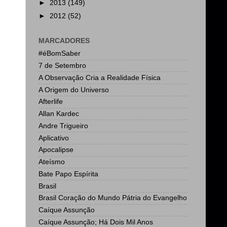
►
2013
(149)
►
2012
(52)
MARCADORES
#éBomSaber
7 de Setembro
A Observação Cria a Realidade Física
A Origem do Universo
Afterlife
Allan Kardec
Andre Trigueiro
Aplicativo
Apocalipse
Ateísmo
Bate Papo Espírita
Brasil
Brasil Coração do Mundo Pátria do Evangelho
Caíque Assunção
Caíque Assunção; Há Dois Mil Anos