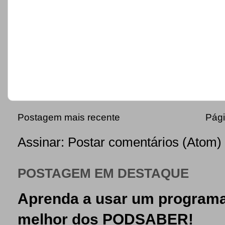
Postagem mais recente
Pági
Assinar:
Postar comentários (Atom)
POSTAGEM EM DESTAQUE
Aprenda a usar um programa
melhor dos PODSABER!