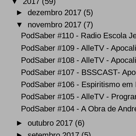
▼
2017
(59)
►
dezembro 2017
(5)
▼
novembro 2017
(7)
PodSaber #110 - Radio Escola Jes
PodSaber #109 - AlleTV - Apocali
PodSaber #108 - AlleTV - Apocali
PodSaber #107 - BSSCAST- Apoca
PodSaber #106 - Espiritismo em M
PodSaber #105 - AlleTV - Program
PodSaber #104 - A Obra de André
►
outubro 2017
(6)
►
setembro 2017
(5)