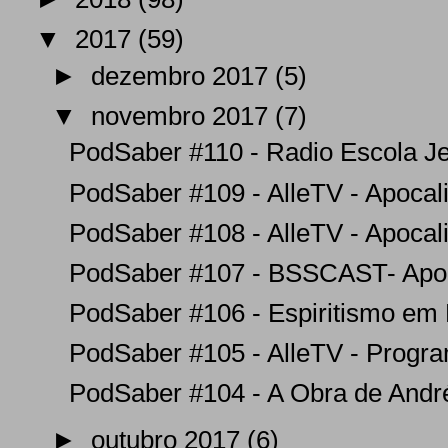
▼
2017
(59)
►
dezembro 2017
(5)
▼
novembro 2017
(7)
PodSaber #110 - Radio Escola Jes
PodSaber #109 - AlleTV - Apocali
PodSaber #108 - AlleTV - Apocali
PodSaber #107 - BSSCAST- Apoca
PodSaber #106 - Espiritismo em M
PodSaber #105 - AlleTV - Program
PodSaber #104 - A Obra de André
►
outubro 2017
(6)