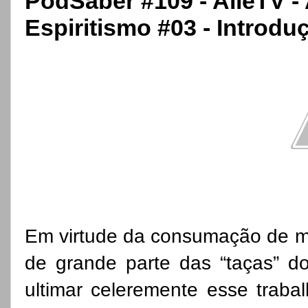
PodSaber #109 - AlleTV 
Espiritismo #03 - Introdu
Em virtude da consumação de mu
de grande parte das “taças” d
ultimar celeremente esse trab