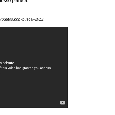
nosso planeta.”
e/produtos.php?busca=2012
)