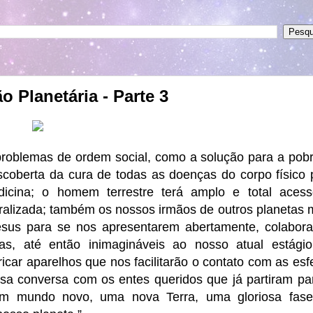
 Planetária - Parte 3
problemas de ordem social, como a solução para a pob
scoberta da cura de todas as doenças do corpo físico 
icina; o homem terrestre terá amplo e total aces
eralizada; também os nossos irmãos de outros planetas 
esus para se nos apresentarem abertamente, colabor
as, até então inimagináveis ao nosso atual estági
icar aparelhos que nos facilitarão o contato com as esf
sa conversa com os entes queridos que já partiram pa
 um mundo novo, uma nova Terra, uma gloriosa fas