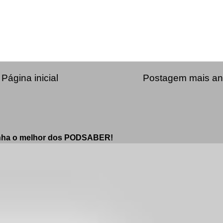
Página inicial
Postagem mais an
enha o melhor dos PODSABER!