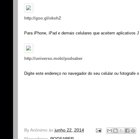
http://goo.gl/okohZ
Para iPhone, iPad e demais celulares que aceitem aplicativos J
http://universo.mobi/podsaber
Digite este endereço no navegador do seu celular ou fotografe o
By
Anônimo
às
junho 22, 2014
Marcadores:
PODSABER