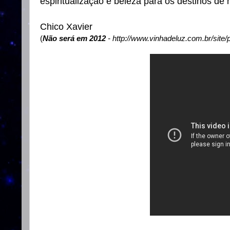
espiritualização e beleza para os destinos de 
Chico Xavier
(
Não será em 2012
-
http://www.vinhadeluz.com.br/sit