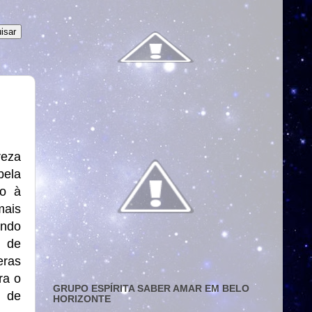
reza
pela
so à
mais
ando
o de
eras
ra o
GRUPO ESPÍRITA SABER AMAR EM BELO
e de
HORIZONTE