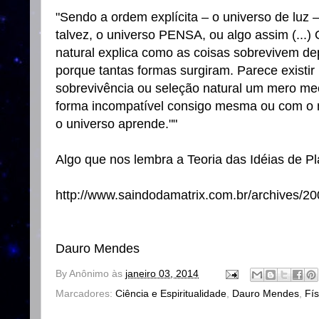
"Sendo a ordem explícita – o universo de lu
talvez, o universo PENSA, ou algo assim (...)
natural explica como as coisas sobrevivem de
porque tantas formas surgiram. Parece existir
sobrevivência ou seleção natural um mero me
forma incompatível consigo mesma ou com o 
o universo aprende.""
Algo que nos lembra a Teoria das Idéias de Pl
http://www.saindodamatrix.com.br/archives/2
Dauro Mendes
By
Anônimo
às
janeiro 03, 2014
Marcadores:
Ciência e Espiritualidade
,
Dauro Mendes
,
Fí