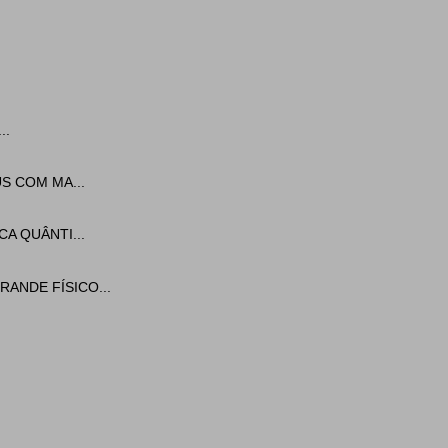
..
S COM MA...
A QUÂNTI...
ANDE FÍSICO...