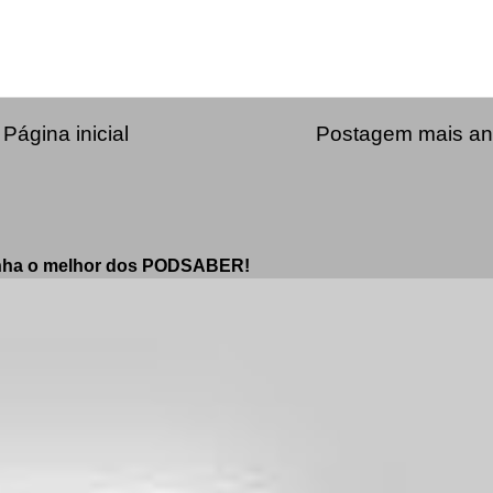
Página inicial
Postagem mais an
enha o melhor dos PODSABER!