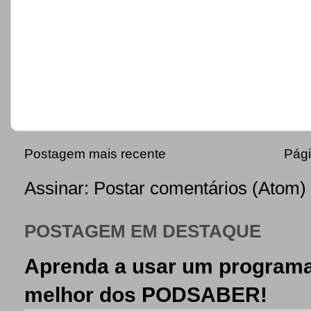
Postagem mais recente
Pági
Assinar:
Postar comentários (Atom)
POSTAGEM EM DESTAQUE
Aprenda a usar um programa
melhor dos PODSABER!