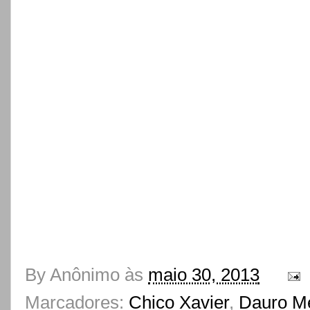
By
Anônimo
às
maio 30, 2013
Marcadores:
Chico Xavier
,
Dauro M