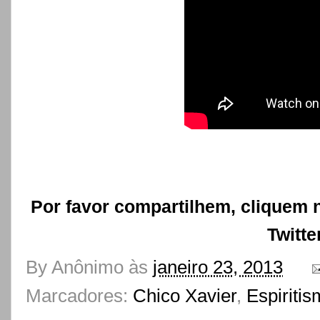
Por favor compartilhem, cliquem 
Twitte
By
Anônimo
às
janeiro 23, 2013
Marcadores:
Chico Xavier
,
Espiriti