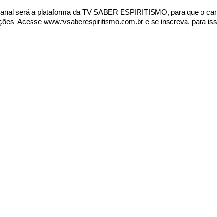
canal será a plataforma da TV SABER ESPIRITISMO, para que o can
rições. Acesse
www.tvsaberespiritismo.com.br
e se inscreva, para is