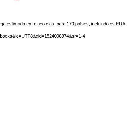
ega estimada em cinco dias, para 170 países, incluindo os EUA.
s=books&ie=UTF8&qid=1524008874&sr=1-4