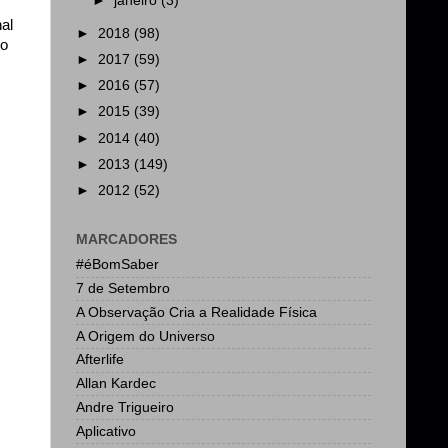
►
janeiro
(3)
al
►
2018
(98)
so
►
2017
(59)
►
2016
(57)
►
2015
(39)
►
2014
(40)
►
2013
(149)
►
2012
(52)
MARCADORES
#éBomSaber
7 de Setembro
A Observação Cria a Realidade Física
A Origem do Universo
Afterlife
Allan Kardec
Andre Trigueiro
Aplicativo