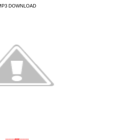
MP3 DOWNLOAD
======###======