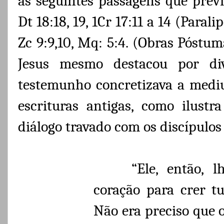
as seguintes passagens que prev
Dt 18:18, 19, 1Cr 17:11 a 14 (Paralip
Zc 9:9,10, Mq: 5:4. (Obras Póstuma
Jesus mesmo destacou por di
testemunho concretizava a mediu
escrituras antigas, como ilustr
diálogo travado com os discípulo
“Ele, então, l
coração para crer t
Não era preciso que o