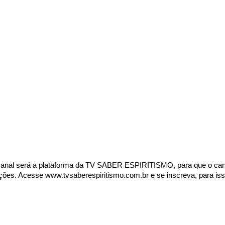
canal será a plataforma da TV SABER ESPIRITISMO, para que o can
rições. Acesse
www.tvsaberespiritismo.com.br
e se inscreva, para is