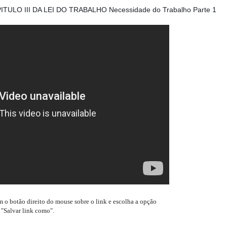
TULO III DA LEI DO TRABALHO Necessidade do Trabalho
Parte 1
m o botão direito do mouse sobre o link e escolha a opção
"Salvar link como".