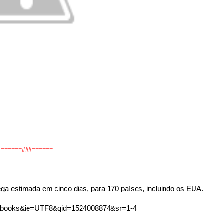
======###
======
ega estimada em cinco dias, para 170 países, incluindo os EUA.
s=books&ie=UTF8&qid=1524008874&sr=1-4