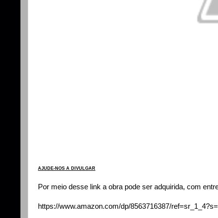
AJUDE-NOS A DIVULGAR
Por meio desse link a obra pode ser adquirida, com entr
https://www.amazon.com/dp/8563716387/ref=sr_1_4?