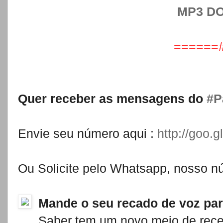
MP3 D
======
Quer receber as mensagens do
‪
#‎
Envie seu número aqui :
http://go
Ou Solicite pelo Whatsapp, nosso n
Mande o seu recado de voz par
Saber tem um novo meio de receb