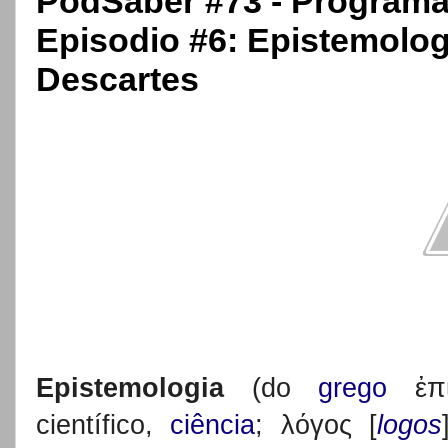
PodSaber #73 - Programa 
Episodio #6: Epistemologi
Descartes
Epistemologia
(do
grego
ἐπι
científico,
ciência
; λόγος [
logos