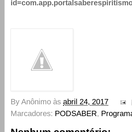
id=com.app.portalsaberespiritism
By
Anônimo
às
abril 24, 2017
Marcadores:
PODSABER
,
Programa