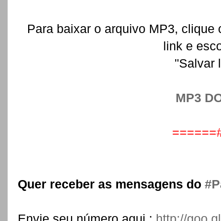
Para baixar o arquivo MP3, clique
link e es
"Salvar 
MP3 D
======
Quer receber as mensagens do
‪
#‎
Envie seu número aqui :
http://go