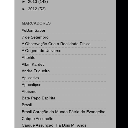
►
2013
(149)
►
2012
(52)
MARCADORES
#éBomSaber
7 de Setembro
A Observação Cria a Realidade Física
A Origem do Universo
Afterlife
Allan Kardec
Andre Trigueiro
Aplicativo
Apocalipse
Ateísmo
Bate Papo Espírita
Brasil
Brasil Coração do Mundo Pátria do Evangelho
Caíque Assunção
Caíque Assunção; Há Dois Mil Anos