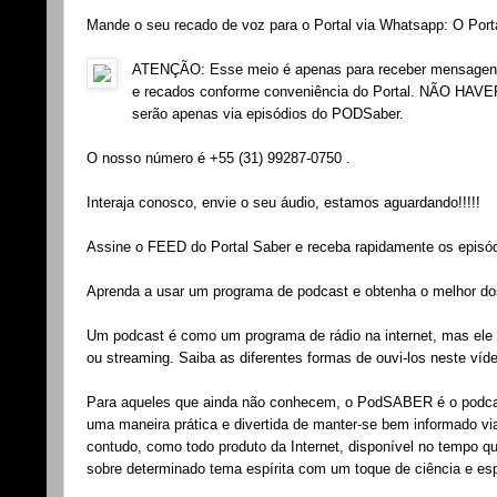
Mande o seu recado de voz para o Portal via Whatsapp: O Port
ATENÇÃO: Esse meio é apenas para receber mensagens e
e recados conforme conveniência do Portal. NÃO
serão apenas via episódios do PODSaber.
O nosso número é +55 (31) 99287-0750 .
Interaja conosco, envie o seu áudio, estamos aguardando!!!!!
Assine o FEED do Portal Saber e receba rapidamente os episó
Aprenda a usar um programa de podcast e obtenha o melhor
Um podcast é como um programa de rádio na internet, mas ele p
ou streaming. Saiba as diferentes formas de ouvi-los neste ví
Para aqueles que ainda não conhecem, o PodSABER é o podcast
uma maneira prática e divertida de manter-se bem informado v
contudo, como todo produto da Internet, disponível no tempo q
sobre determinado tema espírita com um toque de ciência e esp