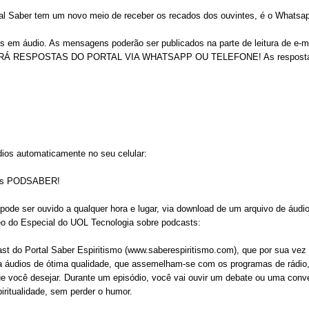
al Saber tem um novo meio de receber os recados dos ouvintes, é o Whatsa
m áudio. As mensagens poderão ser publicados na parte de leitura de e-m
 HAVERÁ RESPOSTAS DO PORTAL VIA WHATSAPP OU TELEFONE! As respost
dios automaticamente no seu celular:
 dos PODSABER!
ode ser ouvido a qualquer hora e lugar, via download de um arquivo de áudi
deo do Especial do UOL Tecnologia sobre podcasts:
 do Portal Saber Espiritismo (www.saberespiritismo.com), que por sua vez
ia áudios de ótima qualidade, que assemelham-se com os programas de rádio
ue você desejar. Durante um episódio, você vai ouvir um debate ou uma conv
iritualidade, sem perder o humor.