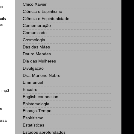
Chico Xavier
pp.
Ciência e Espiritismo
Ciência e Espiritualidade
ails
as
Comemoração
Comunicado
Cosmologia
Das das Mães
Dauro Mendes
Dia das Mulheres
Divulgação
Dra. Marlene Nobre
Emmanuel
Encotro
o mp3
English connection
Epistemologia
 é
Espaço-Tempo
,
Espiritismo
ersa
Estatísticas
Estudos aprofundados