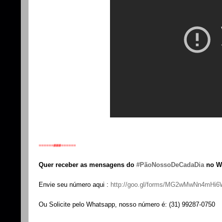
======###
======
Quer receber as mensagens do
‪
#‎PãoNossoDeCadaDia‬
no W
Envie seu número aqui :
http://goo.gl/forms/MG2wMwNn4mHi
Ou Solicite pelo Whatsapp, nosso número é: (31) 99287-0750