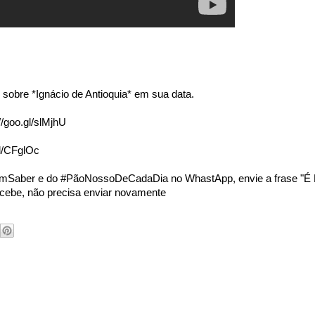
 sobre *Ignácio de Antioquia* em sua data.
//goo.gl/slMjhU
gl/CFglOc
BomSaber e do #PãoNossoDeCadaDia no WhastApp, envie a frase "É
ecebe, não precisa enviar novamente