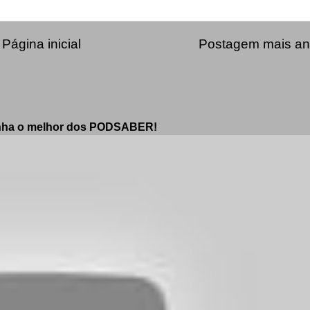
Página inicial
Postagem mais an
enha o melhor dos PODSABER!