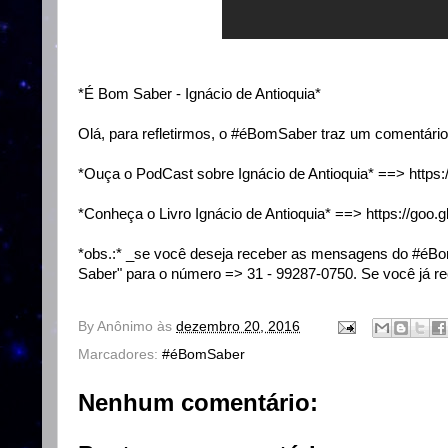
*É Bom Saber - Ignácio de Antioquia*
Olá, para refletirmos, o #éBomSaber traz um comentário
*Ouça o PodCast sobre Ignácio de Antioquia* ==>
https:
*Conheça o Livro Ignácio de Antioquia* ==>
https://goo.
*obs.:* _se você deseja receber as mensagens do #é
Saber" para o número => 31 - 99287-0750. Se você já r
By
Anônimo
às
dezembro 20, 2016
Marcadores:
#éBomSaber
Nenhum comentário: