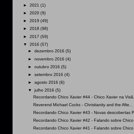
►
2021
(1)
►
2020
(9)
►
2019
(49)
►
2018
(98)
►
2017
(59)
▼
2016
(57)
►
dezembro 2016
(5)
►
novembro 2016
(4)
►
outubro 2016
(5)
►
setembro 2016
(4)
►
agosto 2016
(6)
▼
julho 2016
(5)
Recordando Chico Xavier #44 - Chico Xavier na Visã.
Reverend Michael Cocks - Christianity and the Afte...
Recordando Chico Xavier #43 - Novas descobertas P
Recordando Chico Xavier #42 - Falando sobre Chico 
Recordando Chico Xavier #41 - Falando sobre Chico 