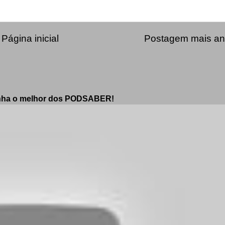
Página inicial
Postagem mais an
enha o melhor dos PODSABER!