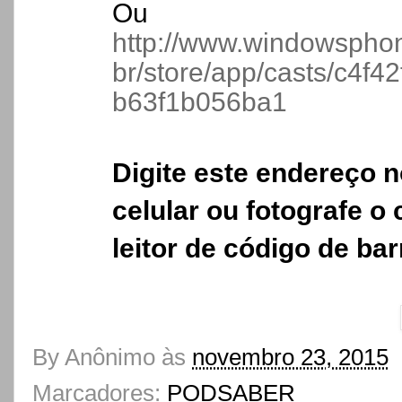
Ou
http://www.windowspho
br/store/app/casts/c4f
b63f1b056ba1
Digite este endereço 
celular ou fotografe o
leitor de código de bar
By
Anônimo
às
novembro 23, 2015
Marcadores:
PODSABER