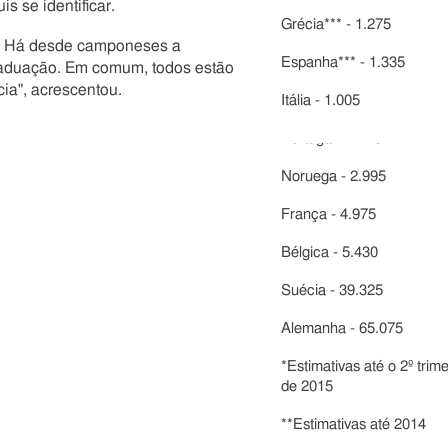
s se identificar.
Grécia*** - 1.275
s. Há desde camponeses a
Espanha*** - 1.335
raduação. Em comum, todos estão
ia", acrescentou.
Itália - 1.005
Portugal*** - 15
Noruega - 2.995
França - 4.975
Bélgica - 5.430
Suécia - 39.325
Alemanha - 65.075
*Estimativas até o 2º trim
de 2015
**Estimativas até 2014