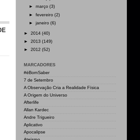
►
março
(3)
►
fevereiro
(2)
►
janeiro
(6)
DE
►
2014
(40)
►
2013
(149)
►
2012
(52)
MARCADORES
#éBomSaber
7 de Setembro
A Observação Cria a Realidade Física
A Origem do Universo
Afterlife
Allan Kardec
Andre Trigueiro
Aplicativo
Apocalipse
Ateísmo