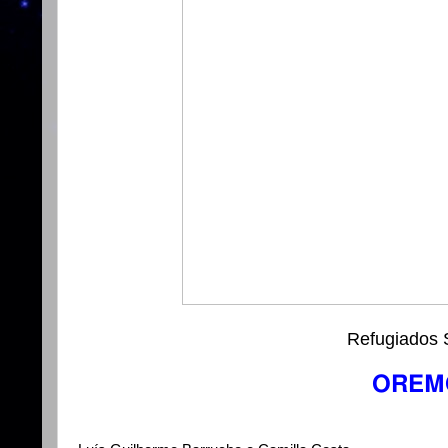
Refugiados S
OREMO