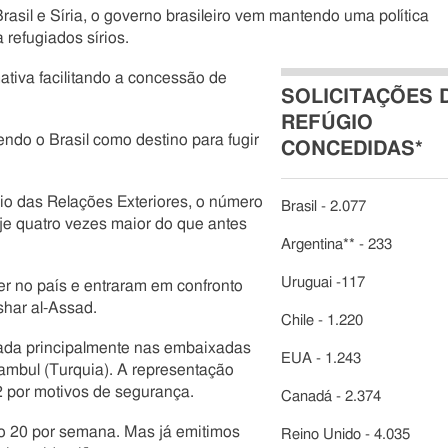
asil e Síria, o governo brasileiro vem mantendo uma política
 refugiados sírios.
tiva facilitando a concessão de
SOLICITAÇÕES 
REFÚGIO
ndo o Brasil como destino para fugir
CONCEDIDAS*
io das Relações Exteriores, o número
Brasil - 2.077
oje quatro vezes maior do que antes
Argentina** - 233
Uruguai -117
r no país e entraram em confronto
shar al-Assad.
Chile - 1.220
ada principalmente nas embaixadas
EUA - 1.243
tambul (Turquia). A representação
2 por motivos de segurança.
Canadá - 2.374
ão 20 por semana. Mas já emitimos
Reino Unido - 4.035