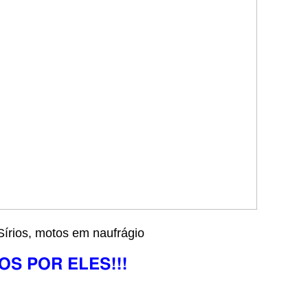
írios, motos em naufrágio
S POR ELES!!!