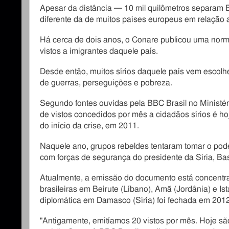
Apesar da distância ─ 10 mil quilômetros separam Br
diferente da de muitos países europeus em relação a
Há cerca de dois anos, o Conare publicou uma norma
vistos a imigrantes daquele país.
Desde então, muitos sírios daquele país vem escolhe
de guerras, perseguições e pobreza.
Segundo fontes ouvidas pela BBC Brasil no Ministér
de vistos concedidos por mês a cidadãos sírios é h
do início da crise, em 2011.
Naquele ano, grupos rebeldes tentaram tomar o pode
com forças de segurança do presidente da Síria, Ba
Atualmente, a emissão do documento está concentr
brasileiras em Beirute (Líbano), Amã (Jordânia) e Is
diplomática em Damasco (Síria) foi fechada em 201
"Antigamente, emitíamos 20 vistos por mês. Hoje s