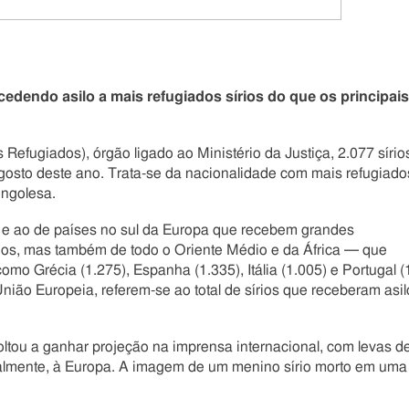
ncedendo asilo a mais refugiados sírios do que os principais
efugiados), órgão ligado ao Ministério da Justiça, 2.077 sírio
agosto deste ano. Trata-se da nacionalidade com mais refugiado
ongolesa.
 e ao de países no sul da Europa que recebem grandes
rios, mas também de todo o Oriente Médio e da África ─ que
mo Grécia (1.275), Espanha (1.335), Itália (1.005) e Portugal (
nião Europeia, referem-se ao total de sírios que receberam asil
oltou a ganhar projeção na imprensa internacional, com levas d
palmente, à Europa. A imagem de um menino sírio morto em uma