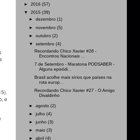
►
2016
(57)
▼
2015
(39)
►
dezembro
(1)
►
novembro
(5)
►
outubro
(2)
▼
setembro
(4)
Recordando Chico Xavier #28 -
s
Encontros Nacionais ...
s
7 de Setembro - Maratona PODSABER -
Alguns episódi...
Brasil acolhe mais sírios que países na
rota europ...
Recordando Chico Xavier #27 - O Amigo
15).
Divaldinho
o, e
►
agosto
(2)
►
julho
(4)
e
►
junho
(3)
►
maio
(3)
►
abril
(4)