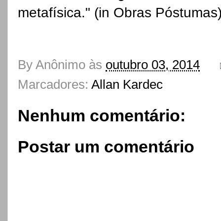
metafísica." (in Obras Póstumas
By
Anônimo
às
outubro 03, 2014
Marcadores:
Allan Kardec
Nenhum comentário:
Postar um comentário