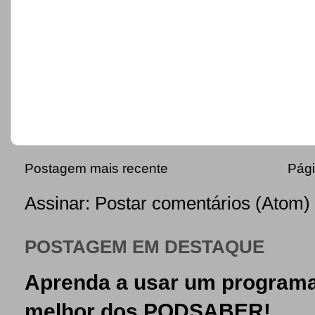
Postagem mais recente
Pági
Assinar:
Postar comentários (Atom)
POSTAGEM EM DESTAQUE
Aprenda a usar um programa
melhor dos PODSABER!