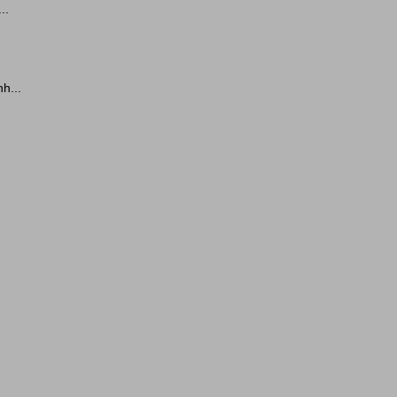
..
h...