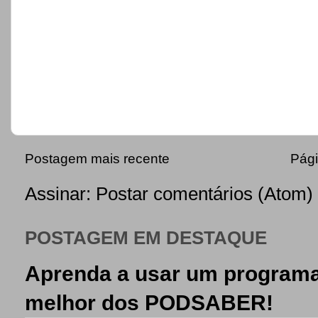
Postagem mais recente
Pági
Assinar:
Postar comentários (Atom)
POSTAGEM EM DESTAQUE
Aprenda a usar um programa
melhor dos PODSABER!